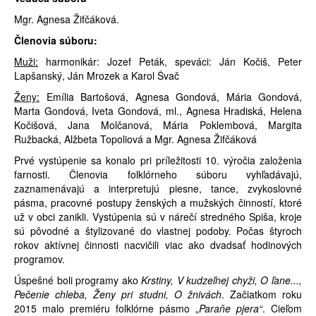
Mgr. Agnesa Žifčáková.
Členovia súboru:
Muži:
harmonikár: Jozef Peták, speváci: Ján Kočiš, Peter
Lapšanský, Ján Mrozek a Karol Švač
Ženy:
Emília Bartošová, Agnesa Gondová, Mária Gondová,
Marta Gondová, Iveta Gondová, ml., Agnesa Hradiská, Helena
Kočišová, Jana Molčanová, Mária Poklembová, Margita
Ružbacká, Alžbeta Topoliová a Mgr. Agnesa Žifčáková
Prvé vystúpenie sa konalo pri príležitosti 10. výročia založenia
farnosti. Členovia folklórneho súboru vyhľadávajú,
zaznamenávajú a interpretujú piesne, tance, zvykoslovné
pásma, pracovné postupy ženských a mužských činností, ktoré
už v obci zanikli. Vystúpenia sú v nárečí stredného Spiša, kroje
sú pôvodné a štylizované do vlastnej podoby. Počas štyroch
rokov aktívnej činnosti nacvičili viac ako dvadsať hodinových
programov.
Úspešné boli programy ako
Krstiny, V kudzeľnej chyži, O ľane...,
Pečenie chleba, Ženy pri studni, O žnivách
. Začiatkom roku
2015 malo premiéru folklórne pásmo „
Paraňe pjera“
. Cieľom