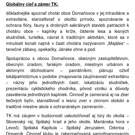
Globálny cieľ a zámer TK:
dôkladnejšie spoznať chotár obce Domaňovce v jej intraviláne a
extraviláne, starostlivosť o okolitú prírodu, spoznávanie a
ochrana flóry, fauny a drobných sakrálnych stavieb patriacich k
chotáru obce – kaplnky a kríže, čistenie lesa a lesných
studničiek, turistika, návrat k tradičným aktivitám, ktoré sa v
minulosti konali najmä v časti chotára nazývanom „Majáles“ –
tanečné zábavy, opekačky, Jánske ohne a pod.
Spoluprácou s obcou Domaňovce, obecným zastupiteľstvom,
obecným úradom, farským úradom, miestnym urbárom a
aktívnymi dôchodcami – pamätníkmi, plánujú oživiť
lokálpatriotizmus v podobe zmapovania zaujímavostí extravilánu
– názvy jeho jednotlivých častí, lokalizáciu studničiek,
prezentáciu cyklistického chodníka, pôvod vzniku a dôvody
zasvätenia jednotlivých kaplniek. Činnosť je zameraná aj na zber
liečivých bylín, starostlivosť o lesnú zver v zimnom období a
tradičné miestne akcie s ochranárskym zameraním .
TK má záujem v budúcnosti uskutočňovať aj túry do okolia –
Slovenský raj, Spišský hrad a jeho okolie, Mariánska hora v
Levoči, Spišská Kapitula – Spišský Jeruzalem, Odorica ,
Dreveník. Činnosť klubu je zabezpečovaná samofinancovaním