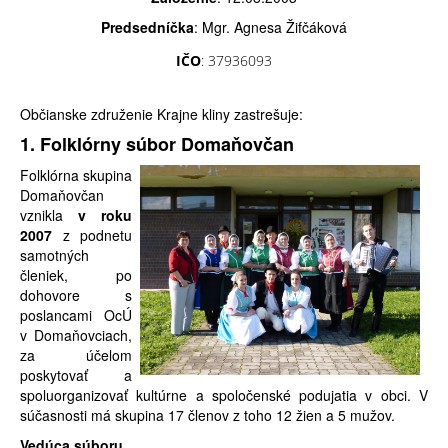
Predsedníčka
: Mgr. Agnesa Žifčáková
IČO
:
37936093
Občianske združenie Krajne kliny zastrešuje:
1. Folklórny súbor Domaňovčan
Folklórna skupina
Domaňovčan
vznikla
v roku
2007
z podnetu
samotných
členiek, po
dohovore s
poslancami OcÚ
v Domaňovciach,
za účelom
poskytovať a
spoluorganizovať kultúrne a spoločenské podujatia v obci. V
súčasnosti má skupina 17 členov z toho 12 žien a 5 mužov.
Vedúca súboru