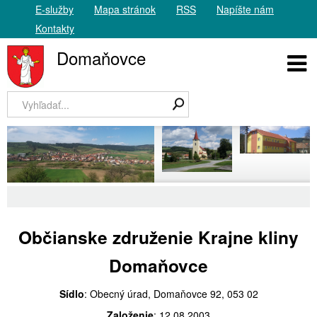
E-služby
Mapa stránok
RSS
Napíšte nám
Kontakty
Domaňovce
Občianske združenie Krajne kliny
Domaňovce
Sídlo
: Obecný úrad, Domaňovce 92, 053 02
Založenie
: 12.08.2003