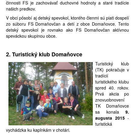
činnosti FS je zachovávať duchovné hodnoty a staré tradície
našich predkov.
V obci pôsobí aj detský spevokol, ktorého členmi sú piati dospelí
zo súboru FS Domaňovčan a detí z obce Domaňovce. Tento
detský spevokol je rovnako ako FS Domaňovčan aktívnou
speváckou skupinou obce.
2. Turistický klub Domaňovce
Turistický klub
(TK) pokračuje v
tradícií
turistického klubu
spred 40. rokov.
Prvá akcia po
znovuobnovení
TK Domaňovce
sa konala
9.
augusta 2015
-
turistická
vychádzka ku kaplnkám v chotári.