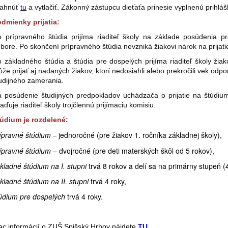
iahnúť
tu
a vytlačiť. Zákonný zástupcu dieťaťa prinesie vyplnenú prihláš
dmienky prijatia:
 prípravného štúdia prijíma riaditeľ školy na základe posúdenia
bore. Po skončení prípravného štúdia nevzniká žiakovi nárok na prijati
 základného štúdia a štúdia pre dospelých prijíma riaditeľ školy žia
že prijať aj nadaných žiakov, ktorí nedosiahli alebo prekročili vek 
udijného zamerania.
 posúdenie študijných predpokladov uchádzača o prijatie na štúdiu
iaďuje riaditeľ školy trojčlennú prijímaciu komisiu.
údium je rozdelené:
ípravné štúdium
jednoročné (pre žiakov 1. ročníka základnej školy),
–
ípravné štúdium
– dvojročné (pre deti materských škôl od 5 rokov),
kladné štúdium na I. stupni
trvá 8 rokov a delí sa na primárny stupeň (
kladné štúdium na II. stupni
trvá 4 roky,
údium pre dospelých
trvá 4 roky.
ac informácií o ZUŠ Spišský Hrhov nájdete
TU
.