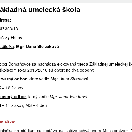
ákladná umelecká škola
dresa:
NP 363/13
išský Hrhov
aditeľka
:
Mgr. Dana Slejzáková
obci Domaňovce sa nachádza elokovaná trieda Základnej umeleckej ško
školskom roku 2015/2016 sú otvorené dva odbory:
ýtvarný odbor
, ktorý vedie
Mgr. Jana Štramová
 = 12 žiakov
anečný odbor
, ktorý vedie
Mgr. Jana Vondrová
 = 11 žiakov, MŠ = 6 detí
ihláška
:
ihláška na štúdium sa podáva na tlačive schválenom Ministerstvom š