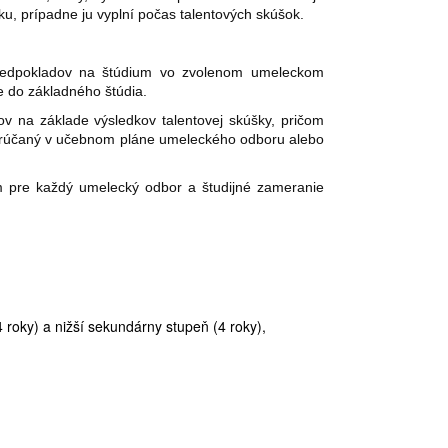
ku, prípadne ju vyplní počas talentových skúšok.
 predpokladov na štúdium vo zvolenom umeleckom
e do základného štúdia.
kov na základe výsledkov talentovej skúšky, pričom
odporúčaný v učebnom pláne umeleckého odboru alebo
m pre každý umelecký odbor a študijné zameranie
4 roky) a nižší sekundárny stupeň (4 roky),