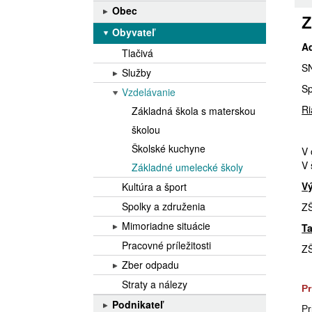
Obec
Z
O obci
Obyvateľ
A
História
Tlačivá
S
Obecný úrad
Služby
Sp
Matrika
Sociálne služby
Vzdelávanie
VZN, smernice a zásady
Ri
Kaderníctvo
Základná škola s materskou
Oznamy
Cintorín
školou
Pošta
Úradná tabuľa
Školské kuchyne
V 
V 
Občianska vybavenosť
Základné umelecké školy
Dane a poplatky
Cirkev
V
Kultúra a šport
Zmluvy, dohody, zverejnenia
zámeru predaja majetku obce
Spolky a združenia
ZŠ
Dokumenty
Mimoriadne situácie
T
Rozpočet
Hlásenia porúch
Majetok obce
Pracovné príležitosti
ZŠ
Záverečný účet obce
Ohlasovanie nehôd
Dlžníci
Zber odpadu
Územný plán obce
Údržba ciest
Triedenie odpadu
Kontakty
Straty a nálezy
Pr
Výročné správy
Civilná ochrana
Rozpisy
Regionálny rozvoj
Podnikateľ
Pr