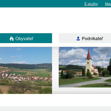
E-služby
Map
Obyvateľ
Podnikateľ