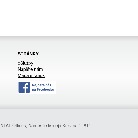
STRÁNKY
eSlužby
Napíšte nám
Mapa stránok
NTAL Offices, Námestie Mateja Korvína 1, 811