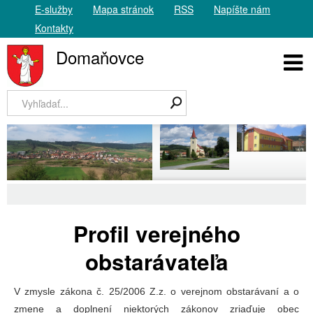
E-služby
Mapa stránok
RSS
Napíšte nám
Kontakty
Domaňovce
Profil verejného
obstarávateľa
V zmysle zákona č. 25/2006 Z.z. o verejnom obstarávaní a o
zmene a doplnení niektorých zákonov zriaďuje obec