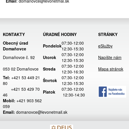
Email
: domanovce@levonetmai.sk
KONTAKTY
ÚRADNÉ HODINY
STRÁNKY
Obecný úrad
07:30-12:00
Pondelok
eSlužby
Domaňovce
12:30-15:30
07:30-12:00
Domaňovce č. 92
Utorok
Napíšte nám
12:30-15:30
07:30-12:00
053 02 Domaňovce
Streda
Mapa stránok
12:30-16:30
Tel:
+421 53 449 21
07:30-12:00
Štvrtok
80
12:30-15:30
+421 53 429 70
07:30-12:00
Piatok
46
12:30-14:30
Mobil:
+421 903 562
059
Email:
domanovce@levonetmail.sk