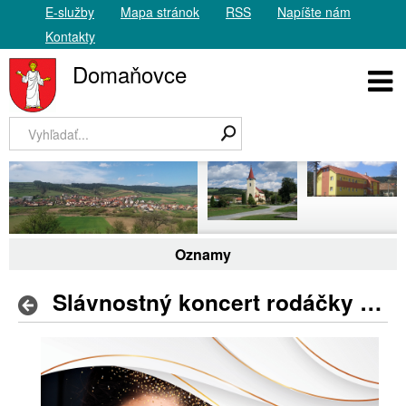
E-služby
Mapa stránok
RSS
Napíšte nám
Kontakty
Domaňovce
Oznamy
Slávnostný koncert rodáčky z Levoče