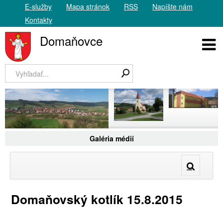
E-služby
Mapa stránok
RSS
Napíšte nám
Kontakty
Domaňovce
Galéria médií
Domaňovský kotlík 15.8.2015