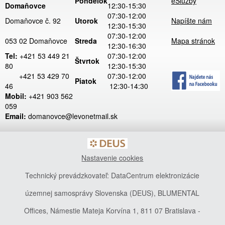
Pondelok
eSlužby
Domaňovce
12:30-15:30
07:30-12:00
Domaňovce č. 92
Utorok
Napíšte nám
12:30-15:30
07:30-12:00
053 02 Domaňovce
Streda
Mapa stránok
12:30-16:30
Tel:
+421 53 449 21
07:30-12:00
Štvrtok
80
12:30-15:30
+421 53 429 70
07:30-12:00
Piatok
46
12:30-14:30
Mobil:
+421 903 562
059
Email:
domanovce@levonetmail.sk
Nastavenie cookies
Technický prevádzkovateľ: DataCentrum elektronizácie
územnej samosprávy Slovenska (DEUS), BLUMENTAL
Offices, Námestie Mateja Korvína 1, 811 07 Bratislava -