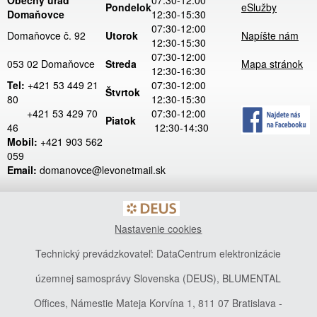
Obecný úrad
07:30-12:00
Pondelok
eSlužby
Domaňovce
12:30-15:30
07:30-12:00
Domaňovce č. 92
Utorok
Napíšte nám
12:30-15:30
07:30-12:00
053 02 Domaňovce
Streda
Mapa stránok
12:30-16:30
Tel:
+421 53 449 21
07:30-12:00
Štvrtok
80
12:30-15:30
+421 53 429 70
07:30-12:00
Piatok
46
12:30-14:30
Mobil:
+421 903 562
059
Email:
domanovce@levonetmail.sk
Nastavenie cookies
Technický prevádzkovateľ: DataCentrum elektronizácie
územnej samosprávy Slovenska (DEUS), BLUMENTAL
Offices, Námestie Mateja Korvína 1, 811 07 Bratislava -