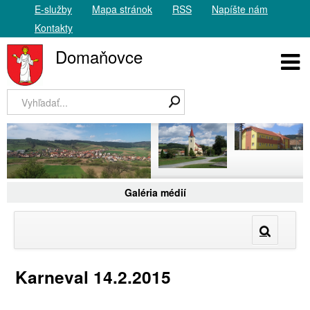
E-služby
Mapa stránok
RSS
Napíšte nám
Kontakty
Domaňovce
Galéria médií
Karneval 14.2.2015