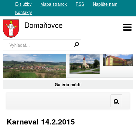
E-služby
Mapa stránok
RSS
Napíšte nám
Kontakty
Domaňovce
Galéria médií
Karneval 14.2.2015