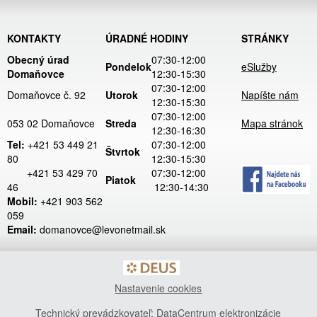
KONTAKTY
ÚRADNÉ HODINY
STRÁNKY
Obecný úrad
07:30-12:00
Pondelok
eSlužby
Domaňovce
12:30-15:30
07:30-12:00
Domaňovce č. 92
Utorok
Napíšte nám
12:30-15:30
07:30-12:00
053 02 Domaňovce
Streda
Mapa stránok
12:30-16:30
Tel:
+421 53 449 21
07:30-12:00
Štvrtok
80
12:30-15:30
+421 53 429 70
07:30-12:00
Piatok
46
12:30-14:30
Mobil:
+421 903 562
059
Email:
domanovce@levonetmail.sk
Nastavenie cookies
Technický prevádzkovateľ: DataCentrum elektronizácie