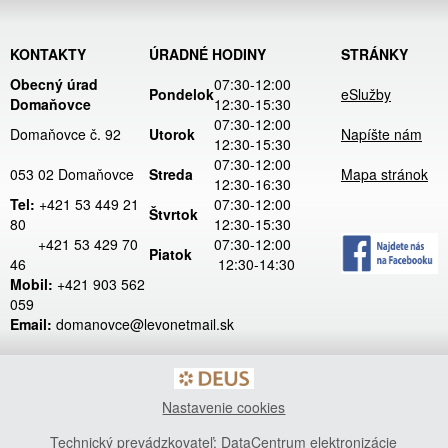
KONTAKTY
ÚRADNÉ HODINY
STRÁNKY
Obecný úrad
07:30-12:00
Pondelok
eSlužby
Domaňovce
12:30-15:30
07:30-12:00
Domaňovce č. 92
Utorok
Napíšte nám
12:30-15:30
07:30-12:00
053 02 Domaňovce
Streda
Mapa stránok
12:30-16:30
Tel:
+421 53 449 21
07:30-12:00
Štvrtok
80
12:30-15:30
+421 53 429 70
07:30-12:00
Piatok
46
12:30-14:30
Mobil:
+421 903 562
059
Email:
domanovce@levonetmail.sk
Nastavenie cookies
Technický prevádzkovateľ: DataCentrum elektronizácie