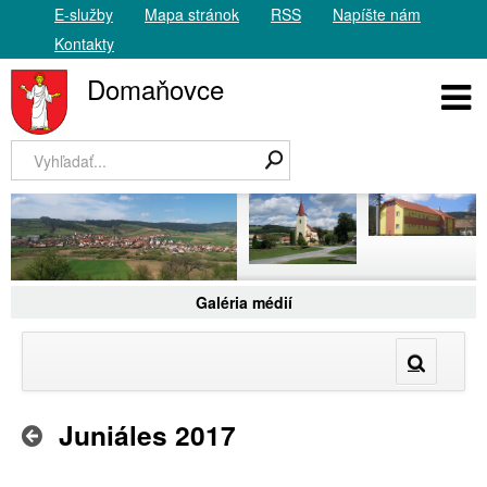
E-služby
Mapa stránok
RSS
Napíšte nám
Kontakty
Domaňovce
Galéria médií
Juniáles 2017