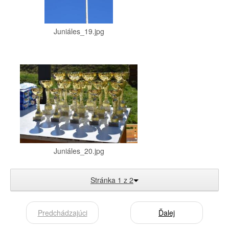
Juniáles_19.jpg
Juniáles_20.jpg
Stránka 1 z 2
Predchádzajúci
Ďalej