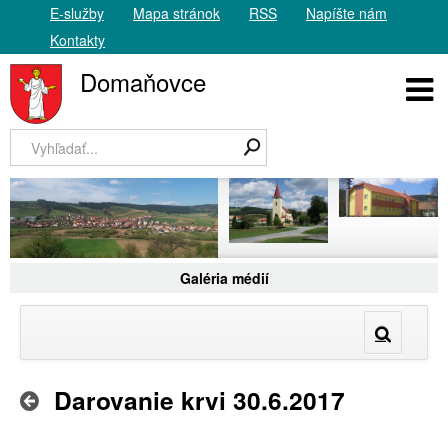
E-služby
Mapa stránok
RSS
Napíšte nám
Kontakty
Domaňovce
Galéria médií
Darovanie krvi 30.6.2017