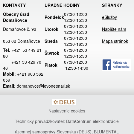
KONTAKTY
ÚRADNÉ HODINY
STRÁNKY
Obecný úrad
07:30-12:00
Pondelok
eSlužby
Domaňovce
12:30-15:30
07:30-12:00
Domaňovce č. 92
Utorok
Napíšte nám
12:30-15:30
07:30-12:00
053 02 Domaňovce
Streda
Mapa stránok
12:30-16:30
Tel:
+421 53 449 21
07:30-12:00
Štvrtok
80
12:30-15:30
+421 53 429 70
07:30-12:00
Piatok
46
12:30-14:30
Mobil:
+421 903 562
059
Email:
domanovce@levonetmail.sk
Nastavenie cookies
Technický prevádzkovateľ: DataCentrum elektronizácie
územnej samosprávy Slovenska (DEUS), BLUMENTAL