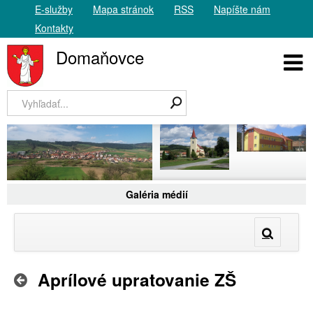
E-služby
Mapa stránok
RSS
Napíšte nám
Kontakty
Domaňovce
Galéria médií
Aprílové upratovanie ZŠ