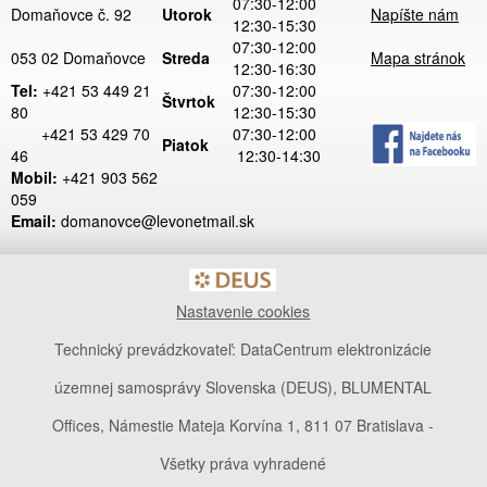
07:30-12:00
Domaňovce č. 92
Utorok
Napíšte nám
12:30-15:30
07:30-12:00
053 02 Domaňovce
Streda
Mapa stránok
12:30-16:30
Tel:
+421 53 449 21
07:30-12:00
Štvrtok
80
12:30-15:30
+421 53 429 70
07:30-12:00
Piatok
46
12:30-14:30
Mobil:
+421 903 562
059
Email:
domanovce@levonetmail.sk
Nastavenie cookies
Technický prevádzkovateľ: DataCentrum elektronizácie
územnej samosprávy Slovenska (DEUS), BLUMENTAL
Offices, Námestie Mateja Korvína 1, 811 07 Bratislava -
Všetky práva vyhradené