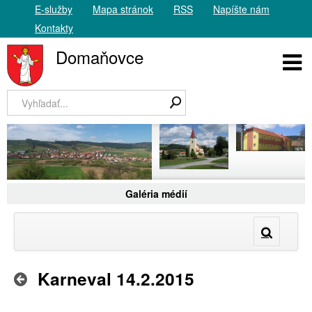
E-služby
Mapa stránok
RSS
Napíšte nám
Kontakty
Domaňovce
Galéria médií
Karneval 14.2.2015