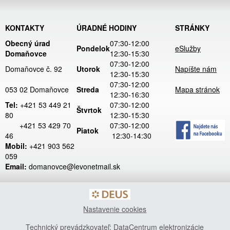
KONTAKTY
ÚRADNÉ HODINY
STRÁNKY
Obecný úrad
07:30-12:00
Pondelok
eSlužby
Domaňovce
12:30-15:30
07:30-12:00
Domaňovce č. 92
Utorok
Napíšte nám
12:30-15:30
07:30-12:00
053 02 Domaňovce
Streda
Mapa stránok
12:30-16:30
Tel:
+421 53 449 21
07:30-12:00
Štvrtok
80
12:30-15:30
+421 53 429 70
07:30-12:00
Piatok
46
12:30-14:30
Mobil:
+421 903 562
059
Email:
domanovce@levonetmail.sk
Nastavenie cookies
Technický prevádzkovateľ: DataCentrum elektronizácie