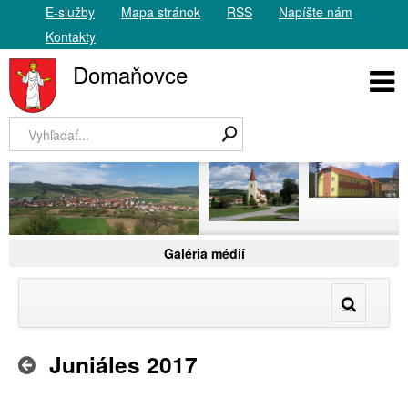
E-služby
Mapa stránok
RSS
Napíšte nám
Kontakty
Domaňovce
Galéria médií
Juniáles 2017