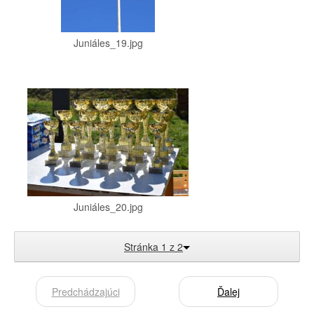
Juniáles_19.jpg
Juniáles_20.jpg
Stránka 1 z 2
Predchádzajúci
Ďalej