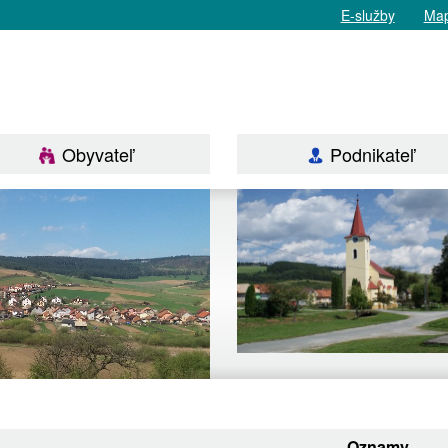
E-služby
Map
Obyvateľ
Podnikateľ
Oznamy