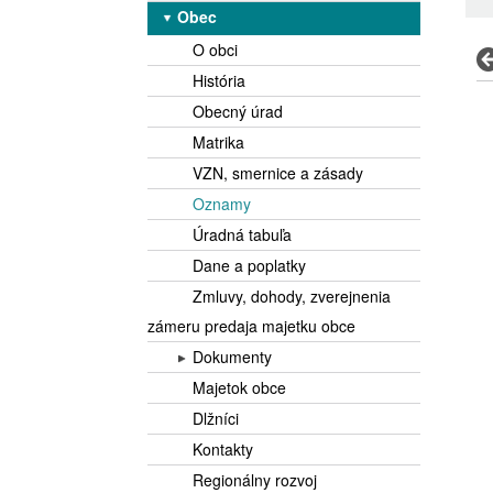
Obec
O obci
História
Obecný úrad
Matrika
VZN, smernice a zásady
Oznamy
Úradná tabuľa
Dane a poplatky
Zmluvy, dohody, zverejnenia
zámeru predaja majetku obce
Dokumenty
Rozpočet
Majetok obce
Záverečný účet obce
Dlžníci
Územný plán obce
Kontakty
Výročné správy
Regionálny rozvoj