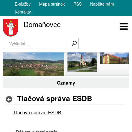
E-služby
Mapa stránok
RSS
Napíšte nám
Kontakty
Domaňovce
Oznamy
Tlačová správa ESDB
Tlačová správa- ESDB
Dátum uverejnenia