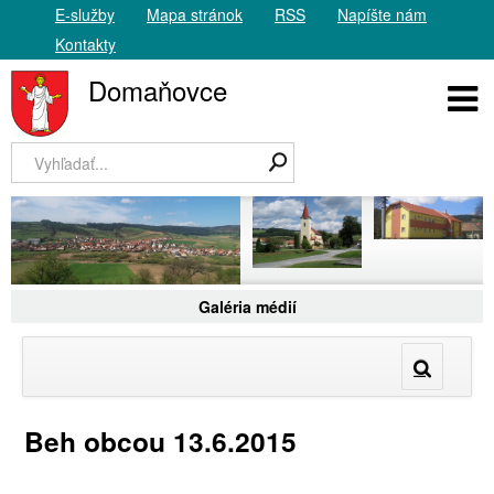
E-služby
Mapa stránok
RSS
Napíšte nám
Kontakty
Domaňovce
Galéria médií
Beh obcou 13.6.2015