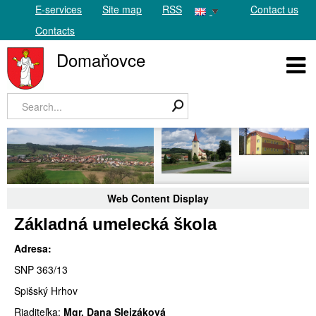
E-services
Site map
RSS
Contact us
Contacts
Domaňovce
Web Content Display
Základná umelecká škola
Adresa:
SNP 363/13
Spišský Hrhov
Riaditeľka
:
Mgr. Dana Slejzáková