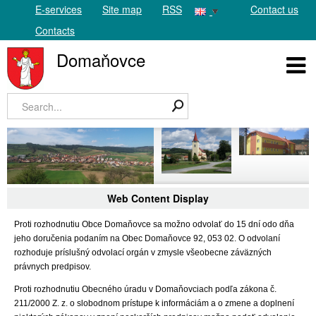
E-services
Site map
RSS
Contact us
Contacts
Domaňovce
Web Content Display
Proti rozhodnutiu Obce Domaňovce sa možno odvolať do 15 dní odo dňa
jeho doručenia podaním na Obec Domaňovce 92, 053 02. O odvolaní
rozhoduje príslušný odvolací orgán v zmysle všeobecne záväzných
právnych predpisov.
Proti rozhodnutiu Obecného úradu v Domaňovciach podľa zákona č.
211/2000 Z. z. o slobodnom prístupe k informáciám a o zmene a doplnení