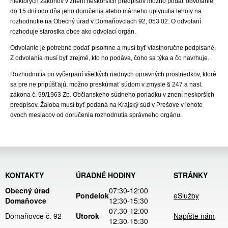
niektorých zákonov v znení neskorších predpisov možno podať odvolanie
do 15 dní odo dňa jeho doručenia alebo márneho uplynutia lehoty na
rozhodnutie na Obecný úrad v Domaňovciach 92, 053 02. O odvolaní
rozhoduje starostka obce ako odvolací orgán.
Odvolanie je potrebné podať písomne a musí byť vlastnoručne podpísané.
Z odvolania musí byť zrejmé, kto ho podáva, čoho sa týka a čo navrhuje.
Rozhodnutia po vyčerpaní všetkých riadnych opravných prostriedkov, ktoré
sa pre ne pripúšťajú, možno preskúmať súdom v zmysle § 247 a nasl.
zákona č. 99/1963 Zb. Občianskeho súdneho poriadku v znení neskorších
predpisov. Žaloba musí byť podaná na Krajský súd v Prešove v lehote
dvoch mesiacov od doručenia rozhodnutia správneho orgánu.
KONTAKTY
ÚRADNÉ HODINY
STRÁNKY
Obecný úrad
07:30-12:00
Pondelok
eSlužby
Domaňovce
12:30-15:30
07:30-12:00
Domaňovce č. 92
Utorok
Napíšte nám
12:30-15:30