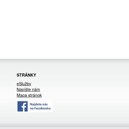
STRÁNKY
eSlužby
Napíšte nám
Mapa stránok