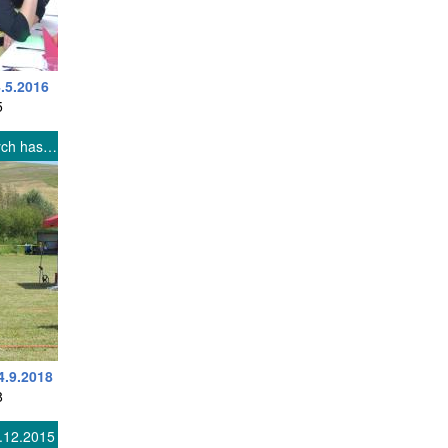
4.5.2016
5
Plameň 2017 - súťaž mladých hasičov
4.9.2018
8
1.12.2015