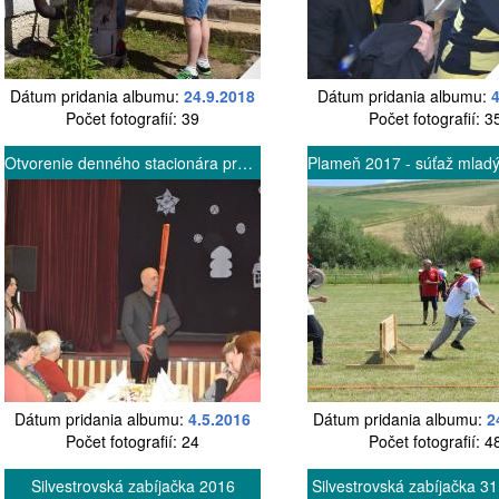
Dátum pridania albumu:
24.9.2018
Dátum pridania albumu:
Počet fotografií: 39
Počet fotografií: 3
Otvorenie denného stacionára pre seniorov
Dátum pridania albumu:
4.5.2016
Dátum pridania albumu:
2
Počet fotografií: 24
Počet fotografií: 4
Silvestrovská zabíjačka 2016
Silvestrovská zabíjačka 3