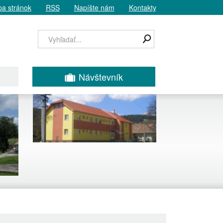
a stránok
RSS
Napíšte nám
Kontakty
Návštevník