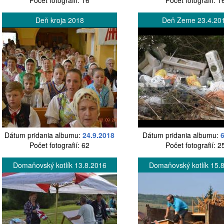
Počet fotografií: 16
Počet fotografií: 1
Deň kroja 2018
Deň Zeme 23.4.20
Dátum pridania albumu:
24.9.2018
Dátum pridania albumu:
Počet fotografií: 62
Počet fotografií: 2
Domaňovský kotlík 13.8.2016
Domaňovský kotlík 15.