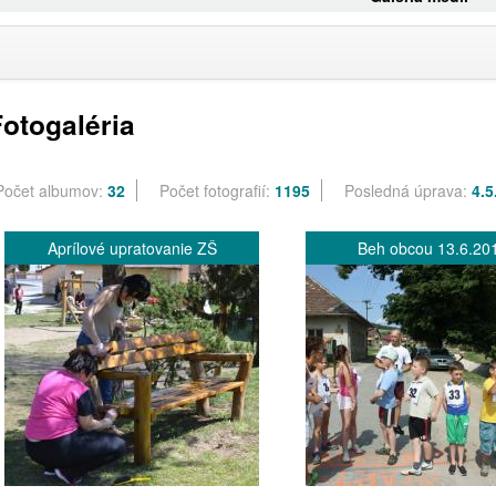
otogaléria
Počet albumov:
32
Počet fotografií:
1195
Posledná úprava:
4.5
Aprílové upratovanie ZŠ
Beh obcou 13.6.20