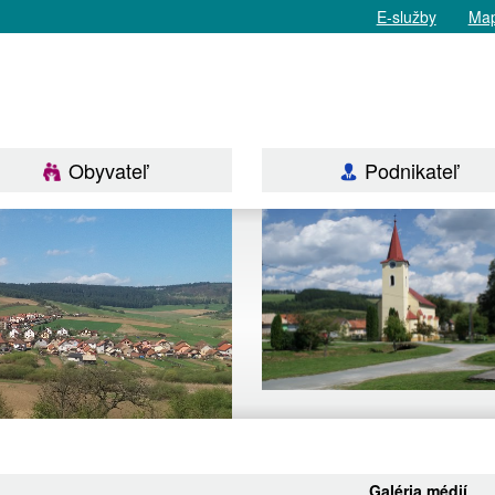
E-služby
Map
Obyvateľ
Podnikateľ
Galéria médií