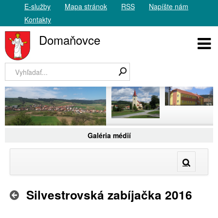
E-služby
Mapa stránok
RSS
Napíšte nám
Kontakty
Domaňovce
Galéria médií
Silvestrovská zabíjačka 2016