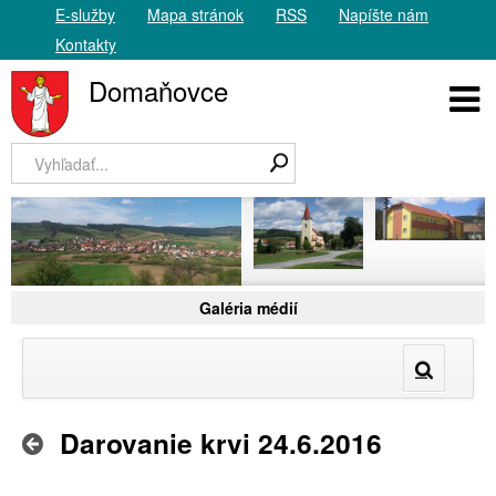
E-služby
Mapa stránok
RSS
Napíšte nám
Kontakty
Domaňovce
Galéria médií
Darovanie krvi 24.6.2016