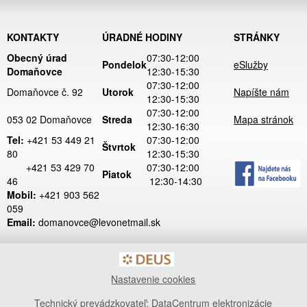
KONTAKTY
ÚRADNÉ HODINY
STRÁNKY
Obecný úrad
07:30-12:00
Pondelok
eSlužby
Domaňovce
12:30-15:30
07:30-12:00
Domaňovce č. 92
Utorok
Napíšte nám
12:30-15:30
07:30-12:00
053 02 Domaňovce
Streda
Mapa stránok
12:30-16:30
Tel:
+421 53 449 21
07:30-12:00
Štvrtok
80
12:30-15:30
+421 53 429 70
07:30-12:00
Piatok
46
12:30-14:30
Mobil:
+421 903 562
059
Email:
domanovce@levonetmail.sk
Nastavenie cookies
Technický prevádzkovateľ: DataCentrum elektronizácie