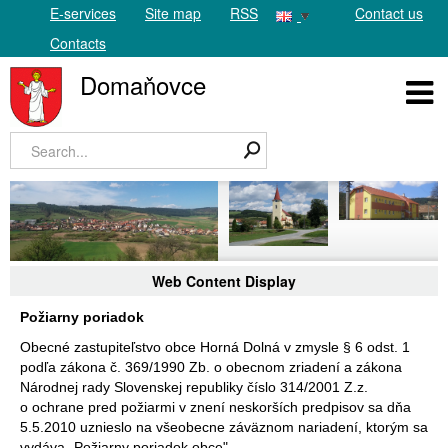
E-services
Site map
RSS
Contact us
Contacts
Domaňovce
Web Content Display
Požiarny poriadok
Obecné zastupiteľstvo obce Horná Dolná v zmysle § 6 odst. 1
podľa zákona č. 369/1990 Zb. o obecnom zriadení a zákona
Národnej rady Slovenskej republiky číslo 314/2001 Z.z.
o ochrane pred požiarmi v znení neskorších predpisov sa dňa
5.5.2010 uznieslo na všeobecne záväznom nariadení, ktorým sa
vydáva „Požiarny poriadok obce".