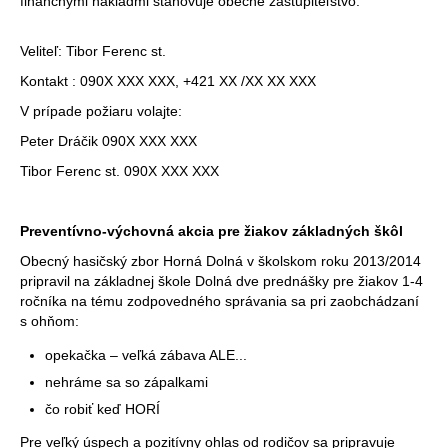
finančnými nákladmi stanovuje obecné zastupiteľstvo.
Veliteľ: Tibor Ferenc st.
Kontakt : 090X XXX XXX, +421 XX /XX XX XXX
V prípade požiaru volajte:
Peter Dráčik 090X XXX XXX
Tibor Ferenc st. 090X XXX XXX
Preventívno-výchovná akcia pre žiakov základných škôl
Obecný hasičský zbor Horná Dolná v školskom roku 2013/2014
pripravil na základnej škole Dolná dve prednášky pre žiakov 1-4
ročníka na tému zodpovedného správania sa pri zaobchádzaní
s ohňom:
opekačka – veľká zábava ALE...
nehráme sa so zápalkami
čo robiť keď HORÍ
Pre veľký úspech a pozitívny ohlas od rodičov sa pripravuje