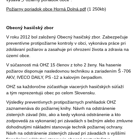
Požiarny poriadok obce Horná Dolná.pdf
(1 250kb)
Obecný hasičský zbor
V roku 2012 bol založený Obecný hasičský zbor. Zabezpečuje
preventívne protipožiarne kontroly v obci, vykonáva práce pri
zdolávaní požiarov a zasahuje pri ohrození života a zdravia na
území obce.
V súčasnosti má OHZ 15 členov z toho 2 ženy. Na hasenie
požiarov disponuje nasledovnou technikou a zariadením Š -706
AKV, IVECO DAILY, PS -12 a kalovým čerpadlom.
OHZ sa každoročne zúčastňuje viacerých hasičských súťaží
a tým reprezentujú obec po celom Slovensku.
Výsledky preventívnych protipožiarnych prehliadok OHZ
zaznamenáva do požiarnej knihy. Návrh na odstránenie
zistených závad (kto, ako a kedy vykoná odstránenie a kto
zodpovedá za vykonanie) pri závadách s bežným alebo zmluvne
dohodnutými nákladmi stanovuje technik požiarnej ochrany.
Návh na odstránenie zistených závad pri závadách s vyššími