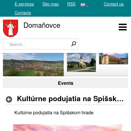
E-services
Site map
RSS
Contact us
Contacts
Domaňovce
Events
Kultúrne podujatia na Spišskom hrade
Kultúrne podujatia na Spišskom hrade