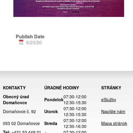
Publish Date
6/23/20
KONTAKTY
ÚRADNÉ HODINY
STRÁNKY
Obecný úrad
07:30-12:00
Pondelok
eSlužby
Domaňovce
12:30-15:30
07:30-12:00
Domaňovce č. 92
Utorok
Napíšte nám
12:30-15:30
07:30-12:00
053 02 Domaňovce
Streda
Mapa stránok
12:30-16:30
Tel:
+421 53 449 21
07:30-12:00