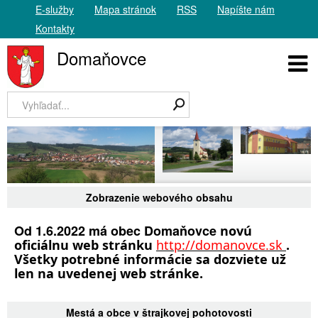
E-služby
Mapa stránok
RSS
Napíšte nám
Kontakty
Domaňovce
Zobrazenie webového obsahu
Od 1.6.2022 má obec Domaňovce
 novú 
oficiálnu web stránku 
http://domanovce.sk 
. 
Všetky potrebné informácie sa dozviete už 
len na uvedenej web stránke. 
Mestá a obce v štrajkovej pohotovosti