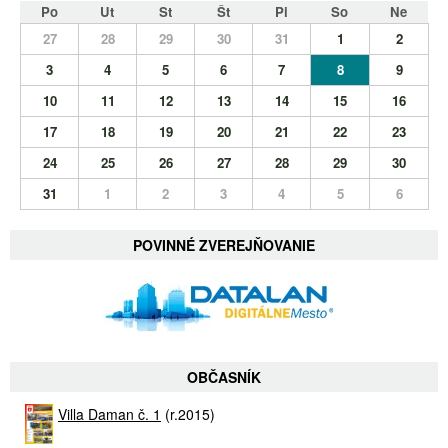
Po
Ut
St
Št
Pi
So
Ne
27
28
29
30
31
1
2
3
4
5
6
7
8
9
10
11
12
13
14
15
16
17
18
19
20
21
22
23
24
25
26
27
28
29
30
31
1
2
3
4
5
6
POVINNÉ ZVEREJŇOVANIE
OBČASNÍK
Villa Daman č. 1
(r.2015)