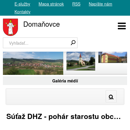
E-služby
Mapa stránok
RSS
Napíšte nám
Kontakty
Domaňovce
Galéria médií
Súťaž DHZ - pohár starostu obce Dravce 24.6.2016