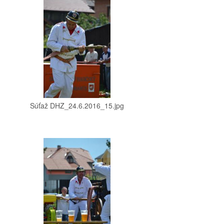
Súťaž DHZ_24.6.2016_15.jpg