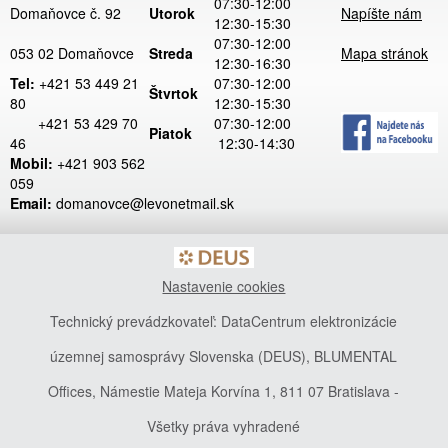
07:30-12:00
Domaňovce č. 92
Utorok
Napíšte nám
12:30-15:30
07:30-12:00
053 02 Domaňovce
Streda
Mapa stránok
12:30-16:30
Tel:
+421 53 449 21
07:30-12:00
Štvrtok
80
12:30-15:30
+421 53 429 70
07:30-12:00
Piatok
46
12:30-14:30
Mobil:
+421 903 562
059
Email:
domanovce@levonetmail.sk
Nastavenie cookies
Technický prevádzkovateľ: DataCentrum elektronizácie
územnej samosprávy Slovenska (DEUS), BLUMENTAL
Offices, Námestie Mateja Korvína 1, 811 07 Bratislava -
Všetky práva vyhradené