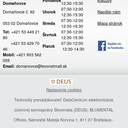
Pondelok
eSlužby
Domaňovce
12:30-15:30
07:30-12:00
Domaňovce č. 92
Utorok
Napíšte nám
12:30-15:30
07:30-12:00
053 02 Domaňovce
Streda
Mapa stránok
12:30-16:30
Tel:
+421 53 449 21
07:30-12:00
Štvrtok
80
12:30-15:30
+421 53 429 70
07:30-12:00
Piatok
46
12:30-14:30
Mobil:
+421 903 562
059
Email:
domanovce@levonetmail.sk
Nastavenie cookies
Technický prevádzkovateľ: DataCentrum elektronizácie
územnej samosprávy Slovenska (DEUS), BLUMENTAL
Offices, Námestie Mateja Korvína 1, 811 07 Bratislava -