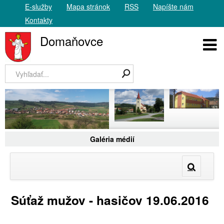
E-služby
Mapa stránok
RSS
Napíšte nám
Kontakty
Domaňovce
Galéria médií
Súťaž mužov - hasičov 19.06.2016