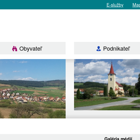
E-služby
Map
Obyvateľ
Podnikateľ
Galéria médií