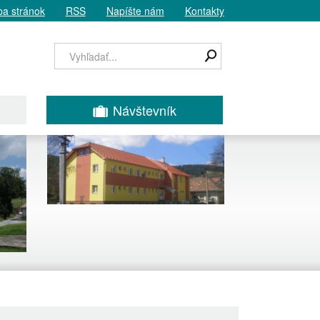
a stránok
RSS
Napíšte nám
Kontakty
Návštevník