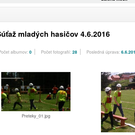
Súťaž mladých hasičov 4.6.2016
Počet albumov:
0
Počet fotografií:
28
Posledná úprava:
6.6.20
Preteky_01.jpg