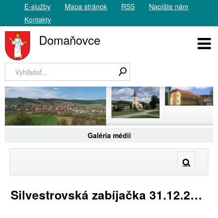
E-služby
Mapa stránok
RSS
Napíšte nám
Kontakty
Domaňovce
Galéria médií
Silvestrovská zabíjačka 31.12.2015