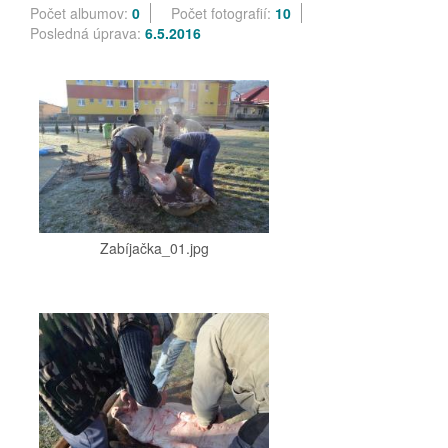
Počet albumov:
0
Počet fotografií:
10
Posledná úprava:
6.5.2016
Zabíjačka_01.jpg