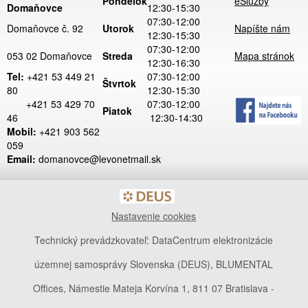
Pondelok
eSlužby
Domaňovce
12:30-15:30
07:30-12:00
Domaňovce č. 92
Utorok
Napíšte nám
12:30-15:30
07:30-12:00
053 02 Domaňovce
Streda
Mapa stránok
12:30-16:30
Tel:
+421 53 449 21
07:30-12:00
Štvrtok
80
12:30-15:30
+421 53 429 70
07:30-12:00
Piatok
46
12:30-14:30
Mobil:
+421 903 562
059
Email:
domanovce@levonetmail.sk
Nastavenie cookies
Technický prevádzkovateľ: DataCentrum elektronizácie
územnej samosprávy Slovenska (DEUS), BLUMENTAL
Offices, Námestie Mateja Korvína 1, 811 07 Bratislava -