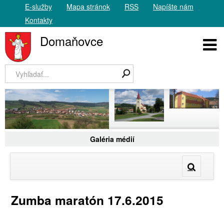
E-služby
Mapa stránok
RSS
Napíšte nám
Kontakty
Domaňovce
Galéria médií
Zumba maratón 17.6.2015