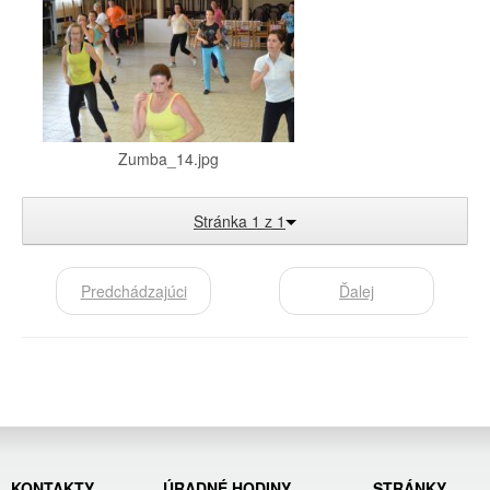
Zumba_14.jpg
Stránka 1 z 1
Predchádzajúci
Ďalej
KONTAKTY
ÚRADNÉ HODINY
STRÁNKY