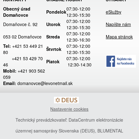
Obecný úrad
07:30-12:00
Pondelok
eSlužby
Domaňovce
12:30-15:30
07:30-12:00
Domaňovce č. 92
Utorok
Napíšte nám
12:30-15:30
07:30-12:00
053 02 Domaňovce
Streda
Mapa stránok
12:30-16:30
Tel:
+421 53 449 21
07:30-12:00
Štvrtok
80
12:30-15:30
+421 53 429 70
07:30-12:00
Piatok
46
12:30-14:30
Mobil:
+421 903 562
059
Email:
domanovce@levonetmail.sk
Nastavenie cookies
Technický prevádzkovateľ: DataCentrum elektronizácie
územnej samosprávy Slovenska (DEUS), BLUMENTAL