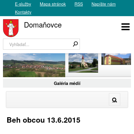
E-služby
Mapa stránok
RSS
Napíšte nám
Kontakty
Domaňovce
Galéria médií
Beh obcou 13.6.2015