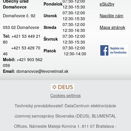
Obecný úrad
07:30-12:00
Pondelok
eSlužby
Domaňovce
12:30-15:30
07:30-12:00
Domaňovce č. 92
Utorok
Napíšte nám
12:30-15:30
07:30-12:00
053 02 Domaňovce
Streda
Mapa stránok
12:30-16:30
Tel:
+421 53 449 21
07:30-12:00
Štvrtok
80
12:30-15:30
+421 53 429 70
07:30-12:00
Piatok
46
12:30-14:30
Mobil:
+421 903 562
059
Email:
domanovce@levonetmail.sk
Cookies settings
Technický prevádzkovateľ: DataCentrum elektronizácie
územnej samosprávy Slovenska (DEUS), BLUMENTAL
Offices, Námestie Mateja Korvína 1, 811 07 Bratislava -