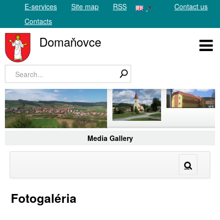
E-services
Site map
RSS
Contact us
Contacts
Domaňovce
Media Gallery
Fotogaléria